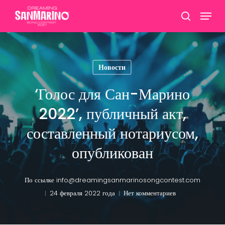
Перейти
Меню
к
поиск
Закрыт
основному
меню
содержанию
Новости
‘Голос для Сан-Марино
2022’, публичный акт,
составленный нотариусом,
опубликован
По ссылке
info@dreamingsanmarinosongcontest.com
24 февраля 2022 года
Нет комментариев