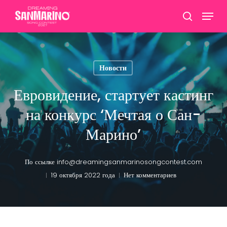
Перейти
Меню
к
поиск
Закрыт
основному
меню
содержанию
Новости
Евровидение, стартует кастинг
на конкурс ‘Мечтая о Сан-
Марино’
По ссылке
info@dreamingsanmarinosongcontest.com
19 октября 2022 года
Нет комментариев