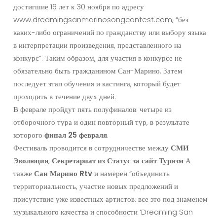
достигшие 16 лет к 30 ноября по адресу
www.dreamingsanmarinosongcontest.com, “без
каких-либо ограничений по гражданству или выбору языка
в интерпретации произведения, представленного на
конкурс”. Таким образом, для участия в конкурсе не
обязательно быть гражданином Сан-Марино. Затем
последует этап обучения и кастинга, который будет
проходить в течение двух дней.
В феврале пройдут пять полуфиналов: четыре из
отборочного тура и один повторный тур, в результате
которого
финал 25 февраля
.
Фестиваль проводится в сотрудничестве между
СМИ
Эволюция
,
Секретариат
из
Статус
за
сайт
Туризм
А
также
Сан
Марино
Rtv
и намерен “объединить
территориальность, участие новых предложений и
присутствие уже известных артистов: все это под знаменем
музыкального качества и способности ‘Dreaming San