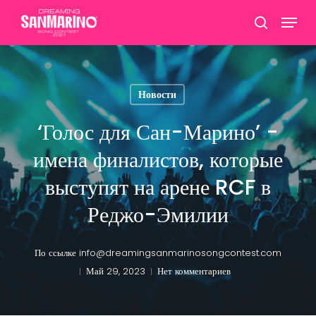
Перейти
Меню
к
поиск
Закрыт
основному
меню
содержанию
Новости
‘Голос для Сан-Марино’ -
имена финалистов, которые
выступят на арене RCF в
Реджо-Эмилии
По ссылке
info@dreamingsanmarinosongcontest.com
Май 29, 2023
Нет комментариев