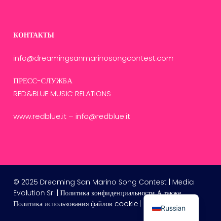
КОНТАКТЫ
info@dreamingsanmarinosongcontest.com
ПРЕСС-СЛУЖБА
RED&BLUE MUSIC RELATIONS
www.redblue.it
–
info@redblue.it
French
English
© 2025 Dreaming San Marino Song Contest | Media
Italian
Evolution Srl |
Политика конфиденциальности
А также
Политика использования файлов cookie
| Кредит
Digife
Russian