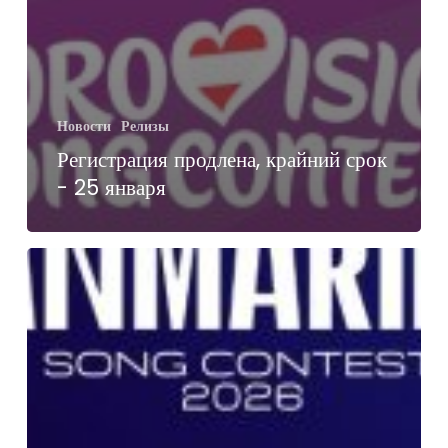
Новости
Релизы
Регистрация продлена, крайний срок
- 25 января
Более
800
членов
из
40
стран