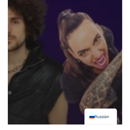
French
English
Italian
Russian
Новости
Релизы