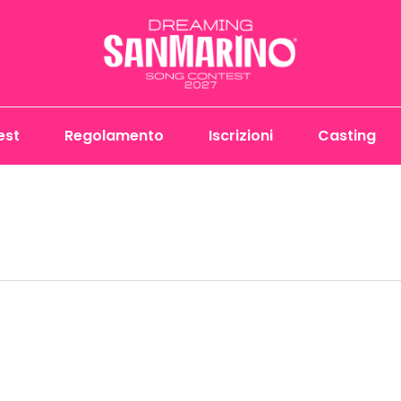
est
Regolamento
Iscrizioni
Casting
 chiuderla