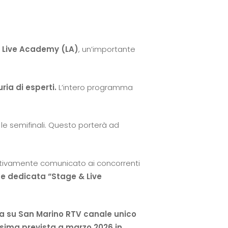
 Live Academy (LA)
, un’importante
ria di esperti.
L’intero programma
 le semifinali. Questo porterà ad
estivamente comunicato ai concorrenti
ne dedicata “Stage & Live
tta su San Marino RTV canale unico
issima prevista a marzo 2026 in