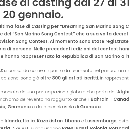
fase di casting dal 27 al 
al 20 gennaio.
 l’ultima fase di Casting per “Dreaming San Marino Song C
nale del “San Marino Song Contest” che a sua volta decret
ovision Song Contest. Al momento sono state registrate o
ia di persone. Nelle precedenti edizioni del contest ha
e hanno rappresentato la Repubblica di San Marino all’
st
si consolida come un punto di riferimento nel panorama mu
 edizione: sono già
oltre 800 gli artisti iscritti
, in rappresen
timoniato da una partecipazione globale che parte dall’
Afgh
Il richiamo dell’evento ha raggiunto anche il
Bahrain
, il
Cana
cia
,
Germania
e dalla piccola isola di
Grenada
.
ndo
Irlanda
,
Italia
,
Kazakistan
,
Libano
e
Lussemburgo
, est
vezia
. A questi si aggiungono
Paesi Bassi
,
Polonia
,
Portogal