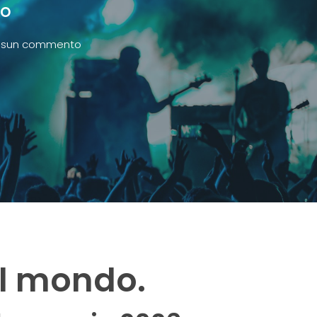
do
ssun commento
del mondo.