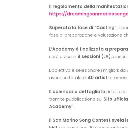
Il regolamento della manifestazione
https://dreamingsanmarinosong
Superata la fase di “Casting”
, il 
fase di preparazione e valutazione ch
L’Academy è finalizzata a preparare
sarà diviso in
8
sessioni (LA)
, ciasc
L’obiettivo è selezionare i migliori: d
avere un totale di
40 artisti
ammessi a
Il calendario dettagliato
di tutte l
tramite pubblicazione sul
Sito uffici
Academy”.
Il San Marino Song Contest svela l
550
, ciascuna con 20 concorrenti pr