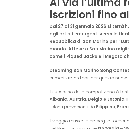
Al via l’ultima 
iscrizioni fino 
Dal 27 al 31 gennaio 2026 si terrà
agli artisti emergenti verso la fi
Repubblica di San Marino per l’Eur
mondo
.
Attese a San Marino miglia
come i Piqued Jacks e i Megara ch
Dreaming San Marino Song Conte
numeri straordinari per questa nuova
Il successo della competizione è tes
Albania
,
Austria
,
Belgio
e
Estonia
. 
talenti provenienti da
Filippine
,
Fran
Il viaggio musicale prosegue tocca
del Nord Europa come
Norvegia
e
S