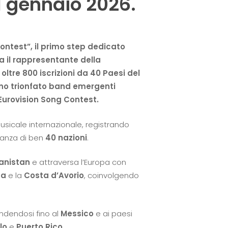
31 gennaio 2026.
ontest”, il primo step dedicato
a il rappresentante della
ltre 800 iscrizioni da 40 Paesi del
nno trionfato band emergenti
Eurovision Song Contest.
sicale internazionale, registrando
tanza di ben
40 nazioni
.
anistan
e attraversa l’Europa con
da
e la
Costa d’Avorio
, coinvolgendo
endendosi fino al
Messico
e ai paesi
lo
e
Puerto Rico
.