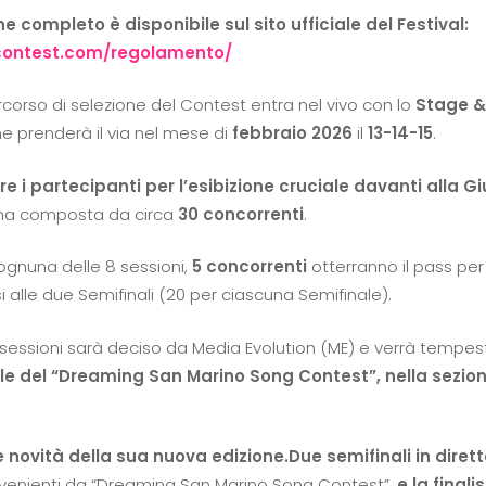
 completo è disponibile sul sito ufficiale del Festival:
contest.com/regolamento/
percorso di selezione del Contest entra nel vivo con lo
Stage &
e prenderà il via nel mese di
febbraio 2026
il
13-14-15
.
 i partecipanti per l’esibizione cruciale davanti alla Giu
una composta da circa
30 concorrenti
.
a ognuna delle 8 sessioni,
5
concorrenti
otterranno il pass per
lle due Semifinali (20 per ciascuna Semifinale).
e sessioni sarà deciso da Media Evolution (ME) e verrà temp
ale del “Dreaming San Marino Song Contest”, nella sezio
e novità della sua nuova edizione.
Due semifinali in dire
ovenienti da “Dreaming San Marino Song Contest”,
e la final