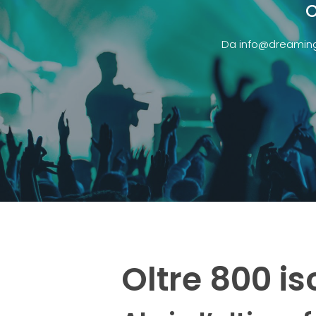
O
Da
info@dreamin
Oltre 800 is
Premete Invio per effettuare la ricerca o ESC per