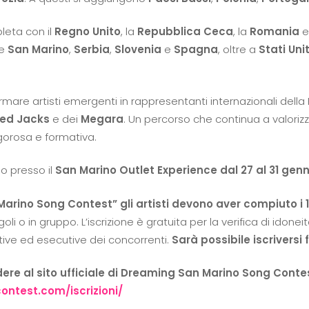
pleta con il
Regno Unito
, la
Repubblica Ceca
, la
Romania
e
de
San Marino
,
Serbia
,
Slovenia
e
Spagna
, oltre a
Stati Unit
ormare artisti emergenti in rappresentanti internazionali del
ed Jacks
e dei
Megara
. Un percorso che continua a valoriz
gorosa e formativa.
go presso il
San Marino Outlet Experience dal 27 al 31 genn
rino Song Contest” gli artisti devono aver compiuto i 1
i o in gruppo. L’iscrizione è gratuita per la verifica di idonei
tive ed esecutive dei concorrenti.
Sarà possibile iscriversi 
dere al sito ufficiale di Dreaming San Marino Song Conte
ntest.com/iscrizioni/