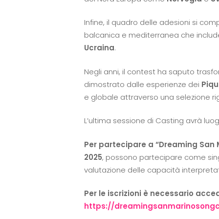
Infine, il quadro delle adesioni si com
balcanica e mediterranea che inclu
Ucraina
.
Negli anni, il contest ha saputo trasf
dimostrato dalle esperienze dei
Piqu
e globale attraverso una selezione ri
L’ultima sessione di Casting avrà luo
Per partecipare a “Dreaming San Ma
2025
, possono partecipare come singol
valutazione delle capacità interpreta
Per le iscrizioni è necessario acce
https://dreamingsanmarinosongco