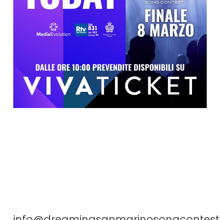
info@dreamingsanmarinosongcontes