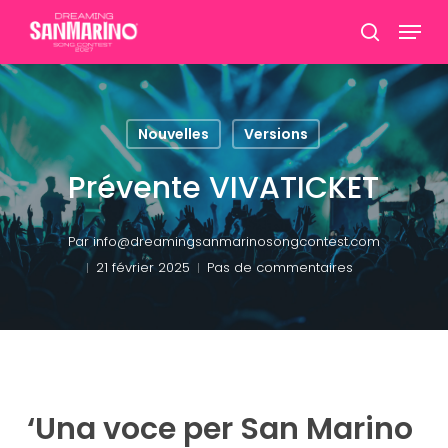
Skip
Menu
to
recherch
Ferme
main
le
content
menu
Nouvelles
Versions
Prévente VIVATICKET
Par
info@dreamingsanmarinosongcontest.com
21 février 2025
Pas de commentaires
‘Una voce per San Marino